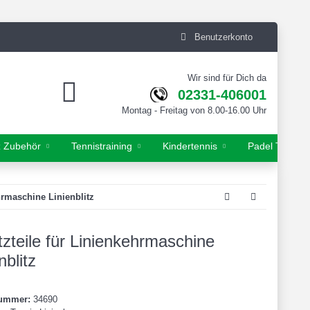
Benutzerkonto
Wir sind für Dich da
02331-406001
Montag - Freitag von 8.00-16.00 Uhr
z Zubehör
Tennistraining
Kindertennis
Padel Tennis
hrmaschine Linienblitz
tzteile für Linienkehrmaschine
nblitz
nummer:
34690