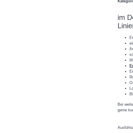
Kategor
im De
Lini
Er
e
Au
so
Ma
Er
Er
R
O
L
B
Bei weit
gerne ko
Ausführ