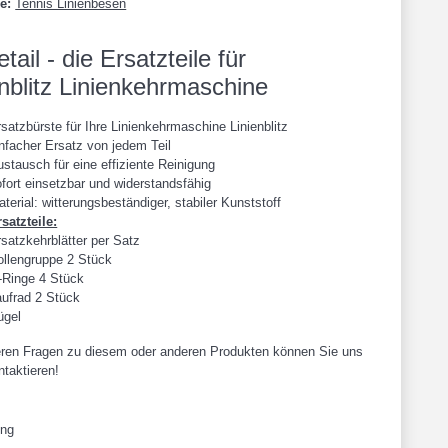
ie:
Tennis Linienbesen
tail - die Ersatzteile für
enblitz Linienkehrmaschine
satzbürste für Ihre Linienkehrmaschine Linienblitz
infacher Ersatz von jedem Teil
stausch für eine effiziente Reinigung
fort einsetzbar und widerstandsfähig
terial: witterungsbeständiger, stabiler Kunststoff
satzteile:
satzkehrblätter per Satz
ollengruppe 2 Stück
-Ringe 4 Stück
aufrad 2 Stück
ügel
eren Fragen zu diesem oder anderen Produkten können Sie uns
ntaktieren!
ung