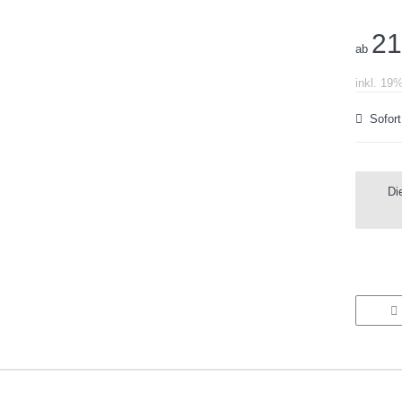
21
ab
inkl. 19
Sofort
x
Di