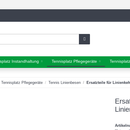
splatz Instandhaltung
Tennisplatz Pflegegeräte
Tennisplat
Tennisplatz Pflegegeräte
Tennis Linienbesen
Ersatzteile für Linienke
Ersa
Linie
Artikel