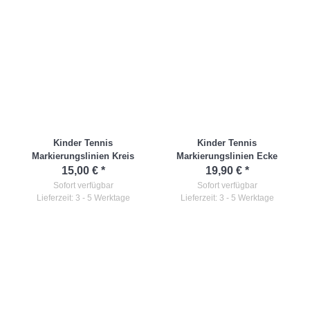
Kinder Tennis
Kinder Tennis
Markierungslinien Kreis
Markierungslinien Ecke
15,00 €
*
19,90 €
*
Sofort verfügbar
Sofort verfügbar
Lieferzeit: 3 - 5 Werktage
Lieferzeit: 3 - 5 Werktage