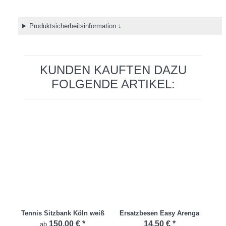
Produktsicherheitsinformation ↓
KUNDEN KAUFTEN DAZU
FOLGENDE ARTIKEL:
Tennis Sitzbank Köln weiß
Ersatzbesen Easy Arenga
T
150,00 €
*
14,50 €
*
ab