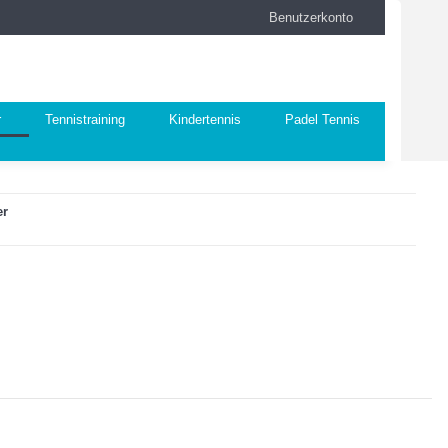
Benutzerkonto
r
Tennistraining
Kindertennis
Padel Tennis
Pickleball
er