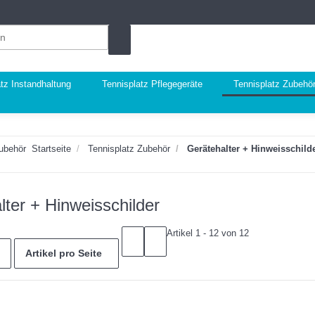
tz Instandhaltung
Tennisplatz Pflegegeräte
Tennisplatz Zubehö
Zubehör
Startseite
Tennisplatz Zubehör
Gerätehalter + Hinweisschild
lter + Hinweisschilder
Artikel 1 - 12 von 12
Artikel pro Seite