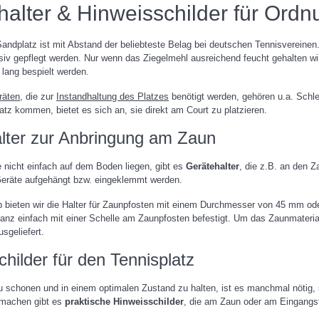
halter & Hinweisschilder für Ordn
andplatz ist mit Abstand der beliebteste Belag bei deutschen Tennisvereinen.
nsiv gepflegt werden. Nur wenn das Ziegelmehl ausreichend feucht gehalten 
ang bespielt werden.
räten
, die zur
Instandhaltung des Platzes
benötigt werden, gehören u.a. Schle
z kommen, bietet es sich an, sie direkt am Court zu platzieren.
lter zur Anbringung am Zaun
 nicht einfach auf dem Boden liegen, gibt es
Gerätehalter
, die z.B. an den 
eräte aufgehängt bzw. eingeklemmt werden.
 bieten wir die Halter für Zaunpfosten mit einem Durchmesser von 45 mm od
ganz einfach mit einer Schelle am Zaunpfosten befestigt. Um das Zaunmaterial
sgeliefert.
hilder für den Tennisplatz
 schonen und in einem optimalen Zustand zu halten, ist es manchmal nötig, s
machen gibt es
praktische Hinweisschilder
, die am Zaun oder am Eingangs