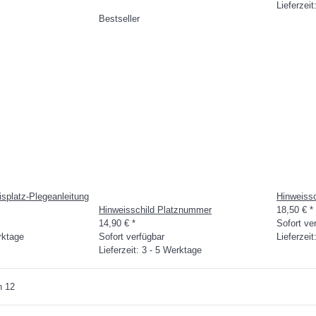
Lieferzei
Bestseller
isplatz-Plegeanleitung
Hinweissc
Hinweisschild Platznummer
18,50 €
*
14,90 €
*
Sofort ve
erktage
Sofort verfügbar
Lieferzei
Lieferzeit: 3 - 5 Werktage
n 12