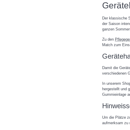
Geräte
Der klassische S
der Saison inte
ganzen Sommer l
Zu den
Pflegege
Match zum Einsat
Geräteha
Damit die Geräte
verschiedenen G
In unserem Shop
hergestellt und 
Gummieinlage au
Hinweissc
Um die Plätze zu
aufmerksam zu 