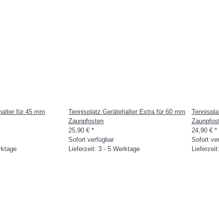
halter für 45 mm
Tennisplatz Gerätehalter Extra für 60 mm
Tennispla
Zaunpfosten
Zaunpfos
25,90 €
*
24,90 €
*
Sofort verfügbar
Sofort ve
erktage
Lieferzeit: 3 - 5 Werktage
Lieferzei