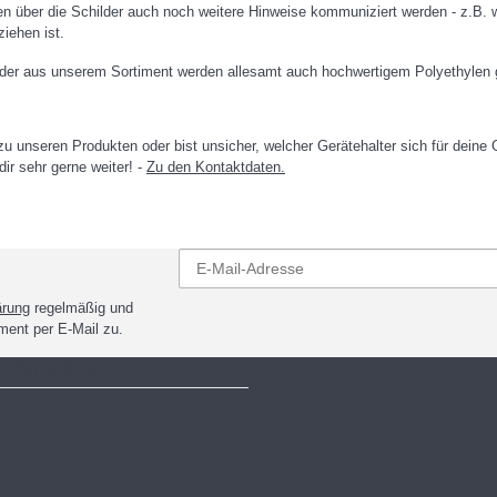
 über die Schilder auch noch weitere Hinweise kommuniziert werden - z.B. w
iehen ist.
lder aus unserem Sortiment werden allesamt auch hochwertigem Polyethylen ge
u unseren Produkten oder bist unsicher, welcher Gerätehalter sich für deine
 dir sehr gerne weiter! -
Zu den Kontaktdaten.
ärung
regelmäßig und
iment per E-Mail zu.
 Informationen
z