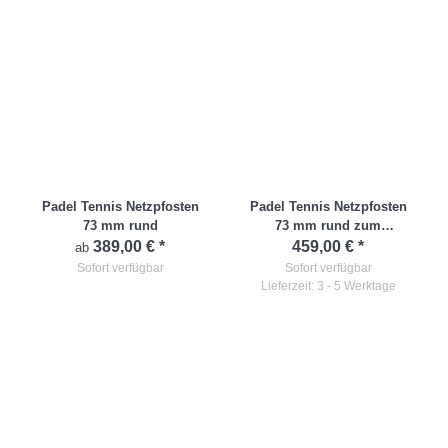
Padel Tennis Netzpfosten
Padel Tennis Netzpfosten
73 mm rund
73 mm rund zum
Aufschrauben
389,00 €
*
459,00 €
*
ab
Sofort verfügbar
Sofort verfügbar
Lieferzeit: 3 - 5 Werktage