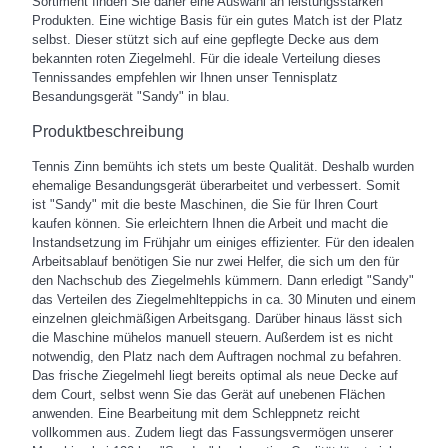
Sortiment finden Sie daher eine Auswahl an leistungsstarken
Produkten. Eine wichtige Basis für ein gutes Match ist der Platz
selbst. Dieser stützt sich auf eine gepflegte Decke aus dem
bekannten roten Ziegelmehl. Für die ideale Verteilung dieses
Tennissandes empfehlen wir Ihnen unser Tennisplatz
Besandungsgerät "Sandy" in blau.
Produktbeschreibung
Tennis Zinn bemühts ich stets um beste Qualität. Deshalb wurden
ehemalige Besandungsgerät überarbeitet und verbessert. Somit
ist "Sandy" mit die beste Maschinen, die Sie für Ihren Court
kaufen können. Sie erleichtern Ihnen die Arbeit und macht die
Instandsetzung im Frühjahr um einiges effizienter. Für den idealen
Arbeitsablauf benötigen Sie nur zwei Helfer, die sich um den für
den Nachschub des Ziegelmehls kümmern. Dann erledigt "Sandy"
das Verteilen des Ziegelmehlteppichs in ca. 30 Minuten und einem
einzelnen gleichmäßigen Arbeitsgang. Darüber hinaus lässt sich
die Maschine mühelos manuell steuern. Außerdem ist es nicht
notwendig, den Platz nach dem Auftragen nochmal zu befahren.
Das frische Ziegelmehl liegt bereits optimal als neue Decke auf
dem Court, selbst wenn Sie das Gerät auf unebenen Flächen
anwenden. Eine Bearbeitung mit dem Schleppnetz reicht
vollkommen aus. Zudem liegt das Fassungsvermögen unserer