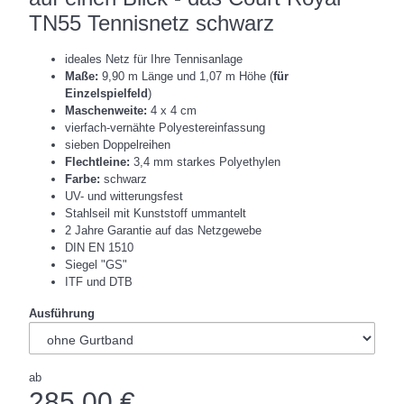
TN55 Tennisnetz schwarz
ideales Netz für Ihre Tennisanlage
Maße:
9,90 m Länge und 1,07 m Höhe (
für
Einzelspielfeld
)
Maschenweite:
4 x 4 cm
vierfach-vernähte Polyestereinfassung
sieben Doppelreihen
Flechtleine:
3,4 mm starkes Polyethylen
Farbe:
schwarz
UV- und witterungsfest
Stahlseil mit Kunststoff ummantelt
2 Jahre Garantie auf das Netzgewebe
DIN EN 1510
Siegel "GS"
ITF und DTB
Ausführung
ab
285,00 €