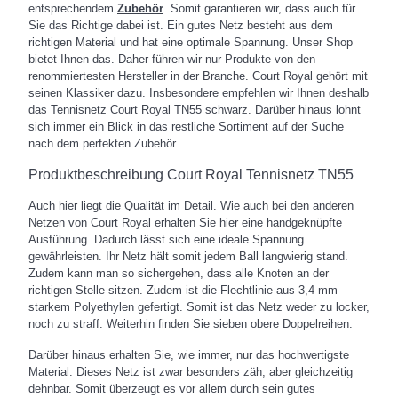
entsprechendem
Zubehör
. Somit garantieren wir, dass auch für
Sie das Richtige dabei ist. Ein gutes Netz besteht aus dem
richtigen Material und hat eine optimale Spannung. Unser Shop
bietet Ihnen das. Daher führen wir nur Produkte von den
renommiertesten Hersteller in der Branche. Court Royal gehört mit
seinen Klassiker dazu. Insbesondere empfehlen wir Ihnen deshalb
das Tennisnetz Court Royal TN55 schwarz. Darüber hinaus lohnt
sich immer ein Blick in das restliche Sortiment auf der Suche
nach dem perfekten Zubehör.
Produktbeschreibung Court Royal Tennisnetz TN55
Auch hier liegt die Qualität im Detail. Wie auch bei den anderen
Netzen von Court Royal erhalten Sie hier eine handgeknüpfte
Ausführung. Dadurch lässt sich eine ideale Spannung
gewährleisten. Ihr Netz hält somit jedem Ball langwierig stand.
Zudem kann man so sichergehen, dass alle Knoten an der
richtigen Stelle sitzen. Zudem ist die Flechtlinie aus 3,4 mm
starkem Polyethylen gefertigt. Somit ist das Netz weder zu locker,
noch zu straff. Weiterhin finden Sie sieben obere Doppelreihen.
Darüber hinaus erhalten Sie, wie immer, nur das hochwertigste
Material. Dieses Netz ist zwar besonders zäh, aber gleichzeitig
dehnbar. Somit überzeugt es vor allem durch sein gutes