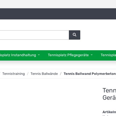
isplatz Instandhaltung
Tennisplatz Pflegegeräte
Tennispl
Tennistraining
Tennis Ballwände
Tennis Ballwand Polymerbeto
Tenn
Ger
Artike