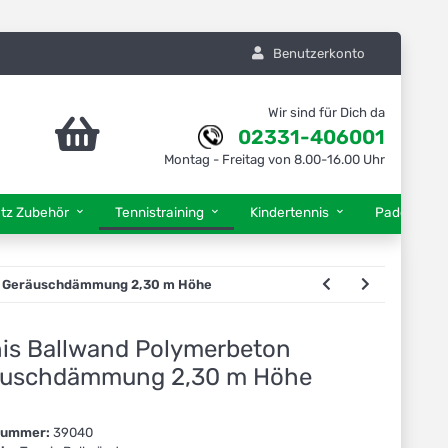
Benutzerkonto
Wir sind für Dich da
02331-406001
Montag - Freitag von 8.00-16.00 Uhr
atz Zubehör
Tennistraining
Kindertennis
Padel Tenn
n Geräuschdämmung 2,30 m Höhe
is Ballwand Polymerbeton
äuschdämmung 2,30 m Höhe
lnummer:
39040