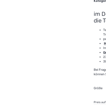
Kategor
im D
die 
T
T
p
M
I
G
2
3
Bei Fra
können S
Größe
Preis au