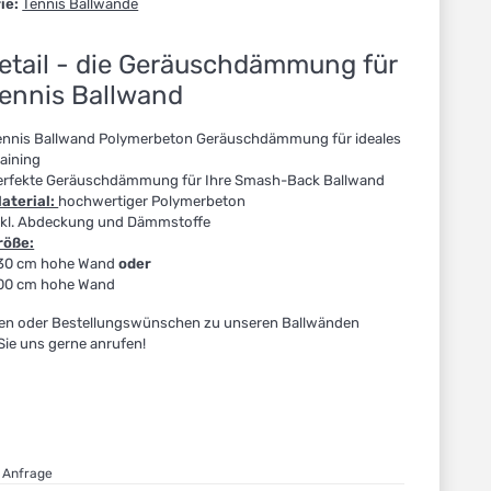
ie:
Tennis Ballwände
etail - die Geräuschdämmung für
Tennis Ballwand
ennis Ballwand Polymerbeton Geräuschdämmung für ideales
raining
erfekte Geräuschdämmung für Ihre Smash-Back Ballwand
aterial:
hochwertiger Polymerbeton
nkl. Abdeckung und Dämmstoffe
röße:
30 cm hohe Wand
oder
00 cm hohe Wand
gen oder Bestellungswünschen zu unseren Ballwänden
ie uns gerne anrufen!
f Anfrage