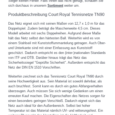
Sieger keinen Fehler. Falls Ihnen das nicht genügt, schauen Sie
sich durchaus in unserem
Sortiment
weiter um.
Produktbeschreibung Court Royal Tennisnetze TN90
Das Netz eignet sich mit seinen Maßen von 12,7 x 1,0 m für das
Doppelspiel. Zudem beträgt die Maschenweite 4,5 cm. Dieses
Modell arbeitet mit sechs Doppelreihen. Aufgrund dieser Maße
hält das Netz selbst den härtesten Ball. Weiterhin wird es von
einem Stahlseil mit Kunststoffummantelung getragen. Auch Ober-
und Unterkante sind mit einer Einfassung aus Kunststoff
geschützt. Dadurch entspricht es den (inter-)nationalen Standards
von ITF und DTB. Darüber hinaus trägt das Netz das
Sicherheitssiegel "Geprüfte Sicherheit". Außerdem entspricht das
Netz der DIN EN 1510 Vorschriften.
Weiterhin zeichnet sich das Tennisnetz Court Royal TN90 durch
seine Hochwertigkeit aus. Sein Material ist sowohl dehnbar, als
auch bruchfest. Somit kann es durch ein gutes Abfangverhalten
überzeugen. Auch müssen Sie sich wenige Gedanken um einen
erneuten Kauf machen. Die Eigenschaften des Netzes sorgen für
einen besonders geringen Verschleiß. Dadurch eignet sich das
Netz auch ideal für den Außenbereich. Selbst bei hoher
Temperatur ist das Material nämlich UV- und witterungsfest. Ein