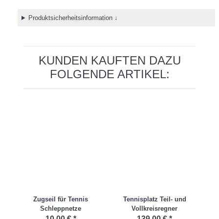
Produktsicherheitsinformation ↓
KUNDEN KAUFTEN DAZU
FOLGENDE ARTIKEL:
Zugseil für Tennis
Tennisplatz Teil- und
Schleppnetze
Vollkreisregner
Sp
10,00 €
*
139,00 €
*