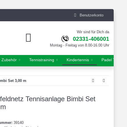
Benutzerkonto
Wir sind für Dich da
02331-406001
Montag - Freitag von 8.00-16.00 Uhr
z Zubehör
Tennistraining
Kindertennis
Padel Tennis
imbi Set 3,00 m
nfeldnetz Tennisanlage Bimbi Set
 m
nummer:
39140