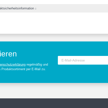
ktsicherheitsinformation ↓
ieren
enschutzerklärung
regelmäßig und
m Produktsortiment per E-Mail zu.