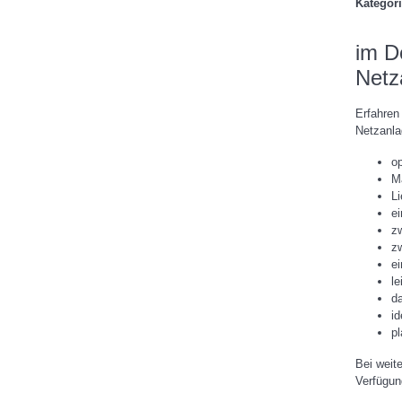
Kategor
im De
Netz
Erfahren 
Netzanla
op
M
Li
e
z
z
e
l
d
i
p
Bei weit
Verfügun