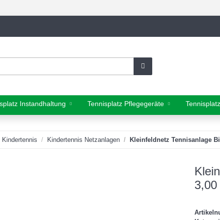
splatz Instandhaltung
Tennisplatz Pflegegeräte
Tennisplat
Kindertennis
Kindertennis Netzanlagen
Kleinfeldnetz Tennisanlage B
Klei
3,00
Artikel