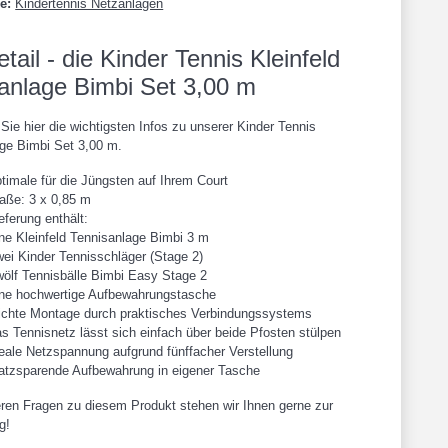
ie:
Kindertennis Netzanlagen
tail - die Kinder Tennis Kleinfeld
anlage Bimbi Set 3,00 m
Sie hier die wichtigsten Infos zu unserer Kinder Tennis
ge Bimbi Set 3,00 m.
timale für die Jüngsten auf Ihrem Court
aße: 3 x 0,85 m
eferung enthält:
ine Kleinfeld Tennisanlage Bimbi 3 m
wei Kinder Tennisschläger (Stage 2)
wölf Tennisbälle Bimbi Easy Stage 2
ine hochwertige Aufbewahrungstasche
eichte Montage durch praktisches Verbindungssystems
as Tennisnetz lässt sich einfach über beide Pfosten stülpen
deale Netzspannung aufgrund fünffacher Verstellung
latzsparende Aufbewahrung in eigener Tasche
eren Fragen zu diesem Produkt stehen wir Ihnen gerne zur
g!