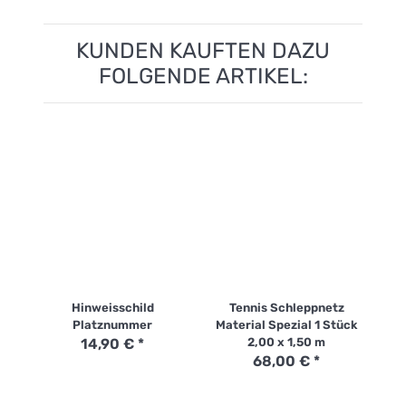
KUNDEN KAUFTEN DAZU
FOLGENDE ARTIKEL:
Hinweisschild
Tennis Schleppnetz
Ten
Platznummer
Material Spezial 1 Stück
14,90 €
*
2,00 x 1,50 m
68,00 €
*